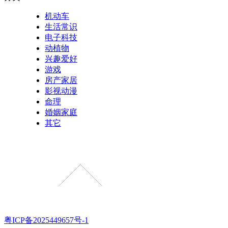
机动车
生活常识
电子科技
动植物
兴趣爱好
游戏
房产家居
影视动漫
命理
婚姻家庭
其它
粤ICP备2025449657号-1