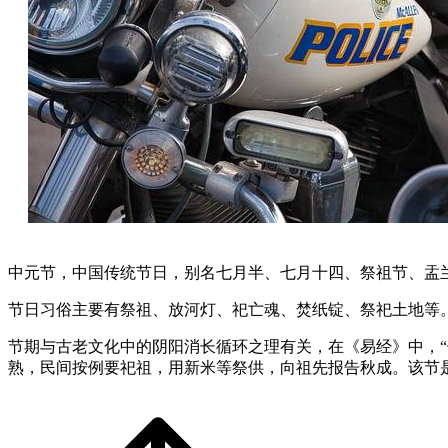
中元节，中国传统节日，别名七月半、七月十四、祭祖节、盂
节日习俗主要有祭祖、放河灯、祀亡魂、焚纸锭、祭祀土地等。
节期与古老文化中的阴阳消长循环之理有关，在《易经》中，
熟，民间按例要祀祖，用新米等祭供，向祖先报告秋成。该节