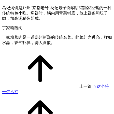
葛记焖饼是郑州“京都老号”葛记坛子肉焖饼馆独家经营的一种
传统特色小吃。焖饼时，锅内用青菜铺底，放上饼条和坛子
肉，加高汤稍焖即成。
丁家粉蒸肉
丁家粉蒸肉是一道郑州新郑的传统名菜。此菜红光透亮，样如
水晶，香气扑鼻，诱人食欲。
上一篇
ヽ这个符
号怎么打