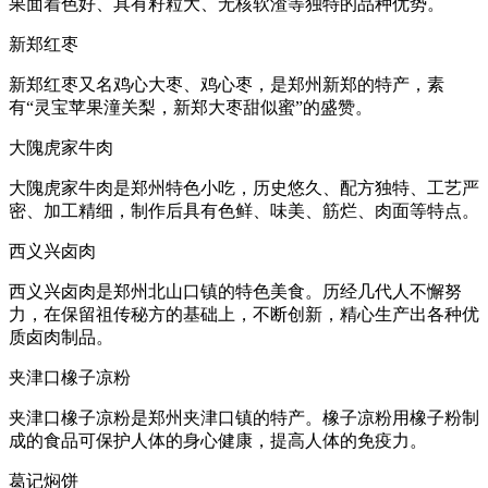
果面着色好、具有籽粒大、无核软渣等独特的品种优势。
新郑红枣
新郑红枣又名鸡心大枣、鸡心枣，是郑州新郑的特产，素
有“灵宝苹果潼关梨，新郑大枣甜似蜜”的盛赞。
大隗虎家牛肉
大隗虎家牛肉是郑州特色小吃，历史悠久、配方独特、工艺严
密、加工精细，制作后具有色鲜、味美、筋烂、肉面等特点。
西义兴卤肉
西义兴卤肉是郑州北山口镇的特色美食。历经几代人不懈努
力，在保留祖传秘方的基础上，不断创新，精心生产出各种优
质卤肉制品。
夹津口橡子凉粉
夹津口橡子凉粉是郑州夹津口镇的特产。橡子凉粉用橡子粉制
成的食品可保护人体的身心健康，提高人体的免疫力。
葛记焖饼