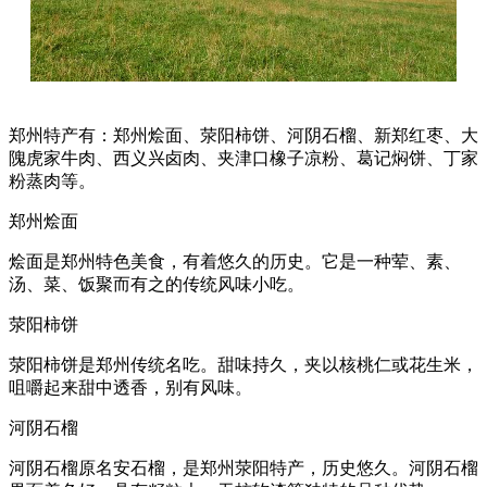
郑州特产有：郑州烩面、荥阳柿饼、河阴石榴、新郑红枣、大
隗虎家牛肉、西义兴卤肉、夹津口橡子凉粉、葛记焖饼、丁家
粉蒸肉等。
郑州烩面
烩面是郑州特色美食，有着悠久的历史。它是一种荤、素、
汤、菜、饭聚而有之的传统风味小吃。
荥阳柿饼
荥阳柿饼是郑州传统名吃。甜味持久，夹以核桃仁或花生米，
咀嚼起来甜中透香，别有风味。
河阴石榴
河阴石榴原名安石榴，是郑州荥阳特产，历史悠久。河阴石榴