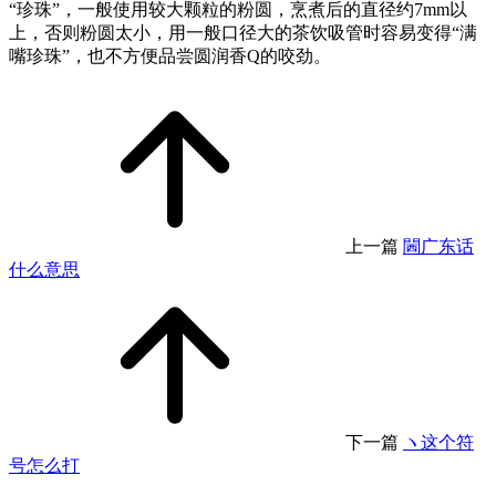
“珍珠”，一般使用较大颗粒的粉圆，烹煮后的直径约7mm以
上，否则粉圆太小，用一般口径大的茶饮吸管时容易变得“满
嘴珍珠”，也不方便品尝圆润香Q的咬劲。
上一篇
閪广东话
什么意思
下一篇
ヽ这个符
号怎么打