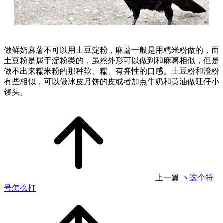
做鲜奶麻薯不可以用土豆淀粉，麻薯一般是用糯米粉做的，而
土豆粉是属于淀粉类的，虽然外形可以做到和麻薯相似，但是
做不出来糯米粉的那种软、糯、有弹性的口感。土豆粉和澄粉
有些相似，可以做冰皮月饼的皮或者加点牛奶和黄油做旺仔小
馒头。
上一篇
ヽ这个符
号怎么打