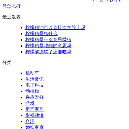
下一篇
ヽ这个符
号怎么打
最近发表
柠檬精油可以直接涂在脸上吗
柠檬精是指什么
柠檬精是什么意思网络
柠檬精是吃醋的意思吗
柠檬解冻软了还能吃吗
分类
机动车
生活常识
电子科技
动植物
兴趣爱好
游戏
房产家居
影视动漫
命理
婚姻家庭