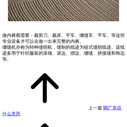
做内裤都需要：裁剪刀、裁床、平车、绷缝车、平车。等这些
专业设备才可以去做一出来完整的内裤。
绷缝机亦称为特种缝纫机，缝制的线迹为链式缝纫线迹。该线
迹多用于针织服装的滚领、滚边、摺边、绷缝、拼接缝和饰边
等。
上一篇
閪广东话
什么意思