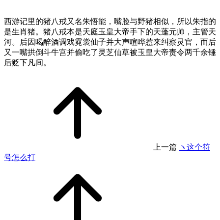
西游记里的猪八戒又名朱悟能，嘴脸与野猪相似，所以朱指的
是生肖猪。猪八戒本是天庭玉皇大帝手下的天蓬元帅，主管天
河。后因喝醉酒调戏霓裳仙子并大声喧哗惹来纠察灵官，而后
又一嘴拱倒斗牛宫并偷吃了灵芝仙草被玉皇大帝责令两千余锤
后贬下凡间。
上一篇
ヽ这个符
号怎么打