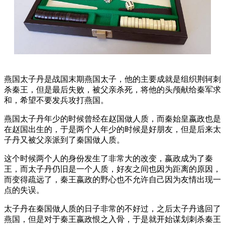
燕国太子丹是战国末期燕国太子，他的主要成就是组织荆轲刺
杀秦王，但是最后失败，被父亲杀死，将他的头颅献给秦军求
和，希望不要发兵攻打燕国。
燕国太子丹年少的时候曾经在赵国做人质，而秦始皇嬴政也是
在赵国出生的，于是两个人年少的时候是好朋友，但是后来太
子丹又被父亲派到了秦国做人质。
这个时候两个人的身份发生了非常大的改变，嬴政成为了秦
王，而太子丹仍旧是一个人质，好友之间也因为距离的原因，
而变得疏远了，秦王嬴政的野心也不允许自己因为友情出现一
点的失误。
太子丹在秦国做人质的日子非常的不好过，之后太子丹逃回了
燕国，但是对于秦王嬴政恨之入骨，于是就开始谋划刺杀秦王