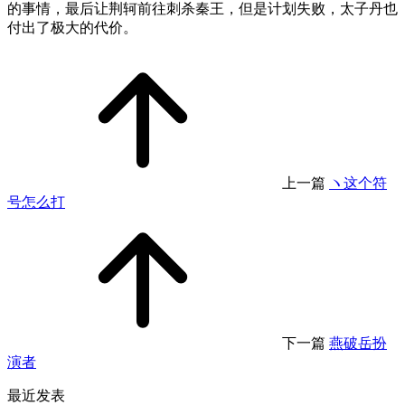
的事情，最后让荆轲前往刺杀秦王，但是计划失败，太子丹也
付出了极大的代价。
上一篇
ヽ这个符
号怎么打
下一篇
燕破岳扮
演者
最近发表