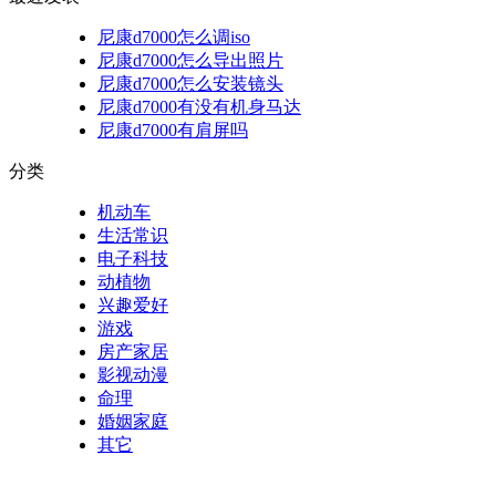
尼康d7000怎么调iso
尼康d7000怎么导出照片
尼康d7000怎么安装镜头
尼康d7000有没有机身马达
尼康d7000有肩屏吗
分类
机动车
生活常识
电子科技
动植物
兴趣爱好
游戏
房产家居
影视动漫
命理
婚姻家庭
其它