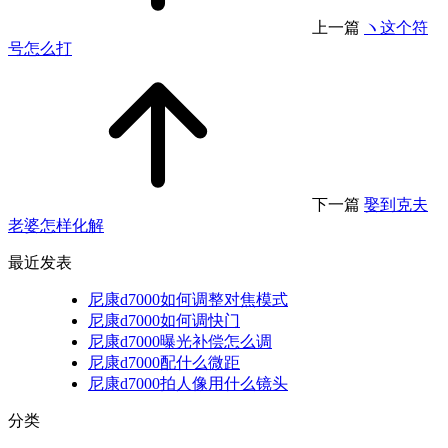
上一篇
ヽ这个符
号怎么打
下一篇
娶到克夫
老婆怎样化解
最近发表
尼康d7000如何调整对焦模式
尼康d7000如何调快门
尼康d7000曝光补偿怎么调
尼康d7000配什么微距
尼康d7000拍人像用什么镜头
分类