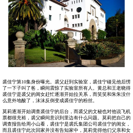
裘佳宁第10集身份曝光。裘父赶到实验室，裘佳宁碰见他后愣
了一下子叫了爸，瞬间震惊了实验室所有人。黄总和王老晓得
裘佳宁是裘父的闺女赶忙逐渐开始拉关系，而笑笑和朱朱没什
么意外地酸了，沫沫反倒变成裘佳宁的粉丝。
莫莉逐渐开始调查裘佳宁的后台，而裘父的文秘也对他说飞机
票都很充裕，裘父瞬间意识到里边有什么问题。莫莉把自己的
调查报告给周小山看，裘佳宁是裘氏集团公司裘佳宁的闺女，
而且裘佳宁此次回家并没有告知家中，莫莉觉得他们父亲和女