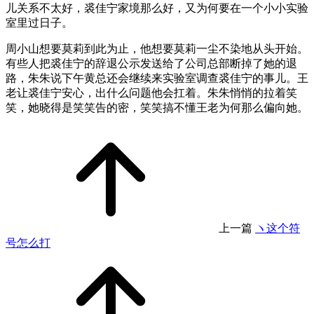
儿关系不太好，裘佳宁家境那么好，又为何要在一个小小实验
室里过日子。
周小山想要莫莉到此为止，他想要莫莉一尘不染地从头开始。
有些人把裘佳宁的辞退公示发送给了公司总部断掉了她的退
路，朱朱说下午黄总还会继续来实验室调查裘佳宁的事儿。王
老让裘佳宁安心，出什么问题他会扛着。朱朱悄悄的拉着笑
笑，她晓得是笑笑告的密，笑笑搞不懂王老为何那么偏向她。
上一篇
ヽ这个符
号怎么打