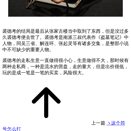
裘德考的结局是最后从张家古楼当中取到了东西，但是没过多
久裘德考便去世了。裘德考是南派三叔代表作《盗墓笔记》中
人物，同吴三省、解连环、张起灵等有诸多交集，是整部小说
中不可缺少的重要人物。
裘德考的走私生意一直做得很小心，生意做得不大，那时候有
两种走私商，一种是流水的营盘，走的量大，但是出价很低，
玩的是成一笔是一笔的买卖，风险很大。
上一篇
ヽ这个符
号怎么打