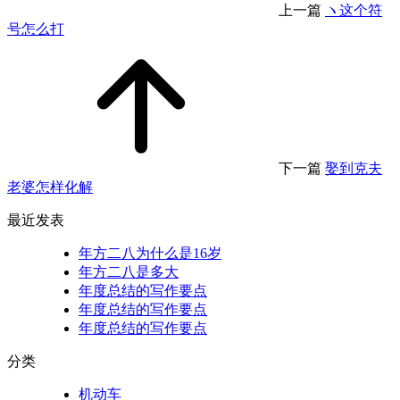
上一篇
ヽ这个符
号怎么打
下一篇
娶到克夫
老婆怎样化解
最近发表
年方二八为什么是16岁
年方二八是多大
年度总结的写作要点
年度总结的写作要点
年度总结的写作要点
分类
机动车