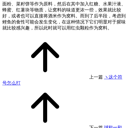
面粉、菜籽饼等作为原料，然后在其中加入红糖、水果汁液、
蜂蜜、红薯块等物质，让窝料的味道更浓一些，效果就比较
好，或者也可以直接将酒米作为窝料。而到了后半段，考虑到
鲤鱼的食性可能会发生变化，在这种情况下它们明显对于腥味
就比较感兴趣，所以此时就可以用红虫颗粒作为窝料。
上一篇
ヽ这个符
号怎么打
下一篇
球鞋ep和