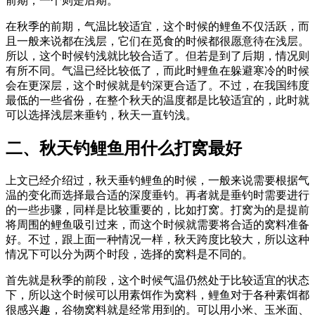
前期，一个则是后期。
在秋季的前期，气温比较适宜，这个时候的鲤鱼不仅活跃，而
且一般来说都在浅层，它们在觅食的时候都很愿意待在浅层。
所以，这个时候钓浅就比较合适了。但若是到了后期，情况则
有所不同。气温已经比较低了，而此时鲤鱼在躲避寒冷的时候
会在更深层，这个时候就是钓深更合适了。不过，在我国纬度
最低的一些省份，在整个秋天的温度都是比较适宜的，此时就
可以选择浅层来垂钓，秋天一直钓浅。
二、秋天钓鲤鱼用什么打窝最好
上文已经介绍过，秋天垂钓鲤鱼的时候，一般来说需要根据气
温的变化而选择最合适的深度垂钓。再者就是垂钓时需要进行
的一些步骤，同样是比较重要的，比如打窝。打窝为的是提前
将周围的鲤鱼吸引过来，而这个时候就需要将合适的窝料准备
好。不过，跟上面一种情况一样，秋天跨度比较大，所以这种
情况下可以分为两个时段，选择的窝料是不同的。
首先就是秋季的前段，这个时候气温仍然处于比较适宜的状态
下，所以这个时候可以用素饵作为窝料，鲤鱼对于各种素饵都
很感兴趣，谷物窝料就是经常用到的。可以用小米、玉米面、