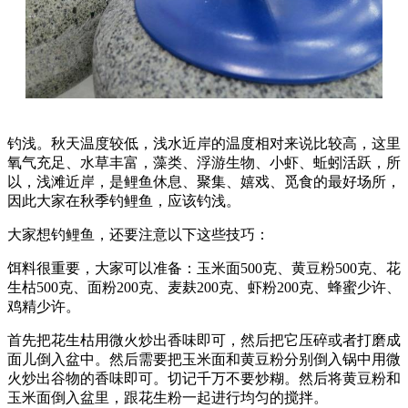
钓浅。秋天温度较低，浅水近岸的温度相对来说比较高，这里
氧气充足、水草丰富，藻类、浮游生物、小虾、蚯蚓活跃，所
以，浅滩近岸，是鲤鱼休息、聚集、嬉戏、觅食的最好场所，
因此大家在秋季钓鲤鱼，应该钓浅。
大家想钓鲤鱼，还要注意以下这些技巧：
饵料很重要，大家可以准备：玉米面500克、黄豆粉500克、花
生枯500克、面粉200克、麦麸200克、虾粉200克、蜂蜜少许、
鸡精少许。
首先把花生枯用微火炒出香味即可，然后把它压碎或者打磨成
面儿倒入盆中。然后需要把玉米面和黄豆粉分别倒入锅中用微
火炒出谷物的香味即可。切记千万不要炒糊。然后将黄豆粉和
玉米面倒入盆里，跟花生粉一起进行均匀的搅拌。