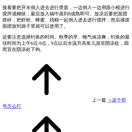
接着要把开水倒入进去进行烫面，一边倒入一边用跟小棍进行
搅拌成糊状；最后放入锅中蒸到8成熟即可。放凉后要把面团
搓碎，把虾粉、蜂蜜、鸡精一起倒入进去进行搅拌，然后揉搓
面团放到袋子里就可以使用了。
还要注意选择钓鱼的时间。秋季的早、晚气候凉爽，钓鱼的最
佳时间为上午6点-9点，9点以后水温升高鱼儿游至阴凉处，因
而宜在阴凉处下钩。
上一篇
ヽ这个符
号怎么打