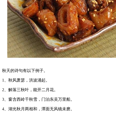
秋天的诗句有以下例子。
1、秋风萧瑟，洪波涌起。
2、解落三秋叶，能开二月花。
3、窗含西岭千秋雪，门泊东吴万里船。
4、湖光秋月两相和，潭面无风镜未磨。