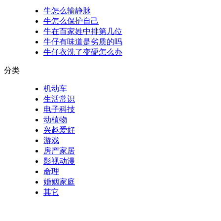
牛怎么输静脉
牛怎么保护自己
牛在百家姓中排第几位
牛仔有味道是劣质的吗
牛仔衣洗了变硬怎么办
分类
机动车
生活常识
电子科技
动植物
兴趣爱好
游戏
房产家居
影视动漫
命理
婚姻家庭
其它