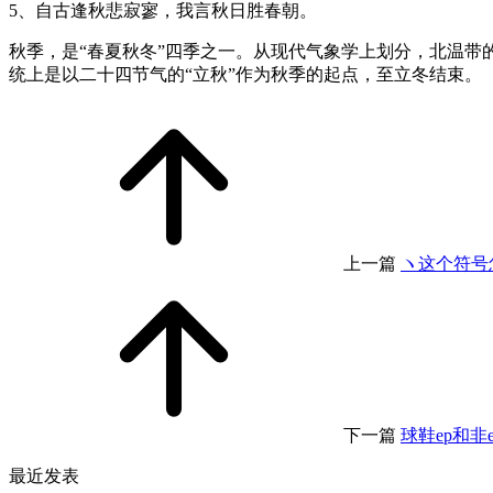
5、自古逢秋悲寂寥，我言秋日胜春朝。
秋季，是“春夏秋冬”四季之一。从现代气象学上划分，北温带的秋
统上是以二十四节气的“立秋”作为秋季的起点，至立冬结束。
上一篇
ヽ这个符号
下一篇
球鞋ep和非
最近发表