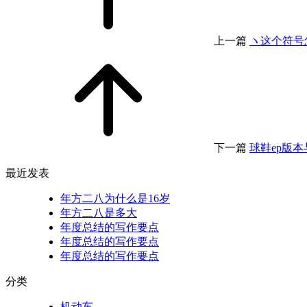
上一篇
ヽ这个符号
下一篇
球鞋ep版
最近发表
年方二八为什么是16岁
年方二八是多大
年度总结的写作要点
年度总结的写作要点
年度总结的写作要点
分类
机动车