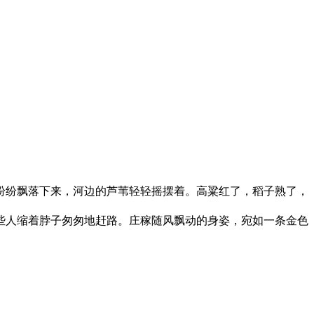
纷纷飘落下来，河边的芦苇轻轻摇摆着。高粱红了，稻子熟了，
些人缩着脖子匆匆地赶路。庄稼随风飘动的身姿，宛如一条金色