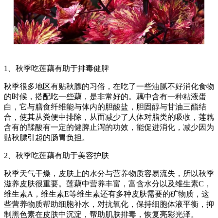
1、秋季吃莲藕有助于排毒健脾
秋季很多地区有贴秋膘的习俗，在吃了一些油腻不好消化食物
的时候，搭配吃一些藕，是非常好的。藕中含有一种粘液蛋
白，它与膳食纤维能与体内的胆酸盐，胆固醇与甘油三酯结
合，使其从粪便中排除，从而减少了人体对脂类的吸收，莲藕
含有的鞣酸有一定的健脾止泻的功效，能促进消化，减少因为
贴秋膘引起的肠胃负担。
2、秋季吃莲藕有助于美容护肤
秋季天气干燥，皮肤上的水分与营养物质容易流失，所以秋季
滋养皮肤很重要。莲藕中营养丰富，富含水分以及维生素C，
维生素A，维生素E等维生素还有多种皮肤需要的矿物质，这
些营养物质帮助细胞补水，对抗氧化，保持细胞体液平衡，抑
制黑色素在皮肤中沉淀，帮助肌肤排毒，恢复亮彩光泽。