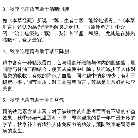
3、秋季吃莲藕有助于清咽润肺
如《本草经疏》所说：“藕，生者甘寒，能除热清胃。”《本草
汇言》还认为藕为“清热解暑之药也。”《简便单方》中介
绍：“治上焦痰热：藕汁、梨汁各半盏，和服。”尤其是在肺热
咳嗽时，食之最宜。
4、秋季吃莲藕有助于减压降脂
藕中含有一种粘液蛋白，它与膳食纤维能与体内的胆酸盐，胆
固醇与甘油三酯结合，使其从粪便中排除，从而减少了人体对
脂类的吸收，有效的降低了血脂。同时藕中钠多钾少，有利于
稳定心率，调节血压，对三高患者而言，莲藕是非常好的秋季
美食。
5、秋季吃藕有助于补血益气
藕的铁元素含量丰富，对于缺铁性贫血患者而言有不错的补益
效果，秋季开始气温逐渐下降，即将迎来的是一年中最寒冷的
季节，秋季补血有增强人体免疫力的功效，预防秋季感冒等疾
病的发生。