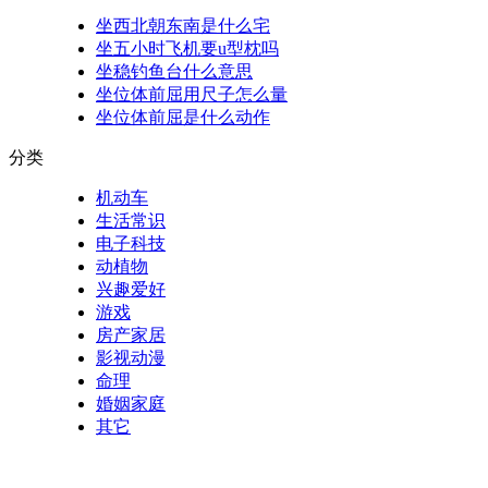
坐西北朝东南是什么宅
坐五小时飞机要u型枕吗
坐稳钓鱼台什么意思
坐位体前屈用尺子怎么量
坐位体前屈是什么动作
分类
机动车
生活常识
电子科技
动植物
兴趣爱好
游戏
房产家居
影视动漫
命理
婚姻家庭
其它