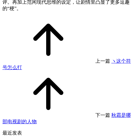
评。再加上范闲现代思维的设定，让剧情里凸显了更多逗趣
的“梗”。
上一篇
ヽ这个符
号怎么打
下一篇
秋霜是哪
部电视剧的人物
最近发表