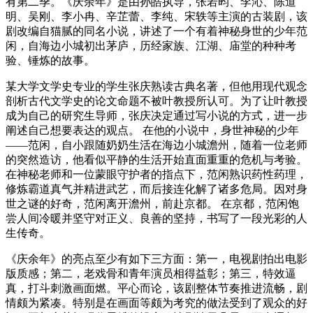
有第二季。《庆余年》是由孙皓执导，张若昀、李沁、陈道
明、吴刚、李小冉、辛芷蕾、李纯、宋轶等主演的古装剧，该
剧改编自猫腻的同名小说，讲述了一个有着神秘身世的少年范
闲，自海边小城初出茅庐，历经家族、江湖、庙堂的种种考
验、锤炼的故事。
某大学文学史专业的学生张庆熟读古典名著，但他用现代观念
剖析古代文学史的论文命题不被叶教授所认可。为了让叶教授
成为自己的研究生导师，张庆决定通过写小说的方式，进一步
阐述自己想要表达的观点。 在他的小说中，身世神秘的少年
——范闲，自小跟随奶奶生活在海边小城澹州，随着一位老师
的突然造访，他看似平静的生活开始直面重重的危机与考验。
在神秘老师和一位蒙眼守护者的指点下，范闲熟识药性药理，
修炼霸道真气并精进武艺，而后接连化解了诸多危局。因对身
世之谜的好奇，范闲离开澹州，前赴京都。 在京都，范闲饱
尝人间冷暖并坚守对正义、良善的坚持，书写了一段光彩的人
生传奇。
《庆余年》的亮点至少有如下三方面：第一，电视剧拍出电影
版质感；第二，老戏骨和青年演员相得益彰；第三，特效逼
真，打斗刺激画面燃。平心而论，该剧整体节奏推进流畅，剧
情颇为紧凑。特别是在画面等颇为考究的做法受到了观众的好