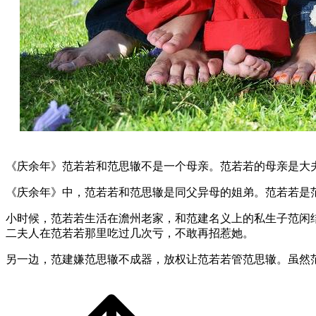
《庆余年》范若若和范思辙不是一个母亲。范若若的母亲是大
《庆余年》中，范若若和范思辙是同父异母的姐弟。范若若是
小时候，范若若生活在澹州老家，和范建名义上的私生子范闲
二夫人在范若若那里吃过几次亏，不敢再招惹她。
另一边，范建嫌范思辙不成器，放权让范若若管范思辙。虽然