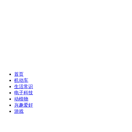
首页
机动车
生活常识
电子科技
动植物
兴趣爱好
游戏