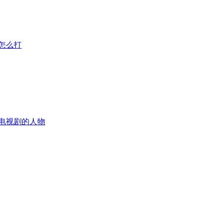
怎么打
电视剧的人物