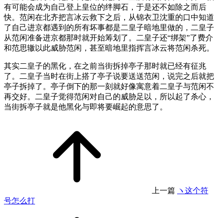
有可能会成为自己登上皇位的绊脚石，于是还不如除之而后
快。范闲在北齐把言冰云救下之后，从锦衣卫沈重的口中知道
了自己进京都遇到的所有坏事都是二皇子暗地里做的，二皇子
从范闲准备进京都那时就开始筹划了。二皇子还“绑架”了费介
和范思辙以此威胁范闲，甚至暗地里指挥言冰云将范闲杀死。
其实二皇子的黑化，在之前当街拆掉亭子那时就已经有征兆
了。二皇子当时在街上搭了亭子说要送送范闲，说完之后就把
亭子拆掉了。亭子倒下的那一刻就好像寓意着二皇子与范闲不
再交好。二皇子觉得范闲对自己的威胁足以，所以起了杀心，
当街拆亭子就是他黑化与即将要崛起的意思了。
上一篇
ヽ这个符
号怎么打