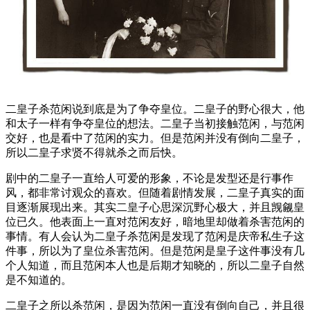
二皇子杀范闲说到底是为了争夺皇位。二皇子的野心很大，他
和太子一样有争夺皇位的想法。二皇子当初接触范闲，与范闲
交好，也是看中了范闲的实力。但是范闲并没有倒向二皇子，
所以二皇子求贤不得就杀之而后快。
剧中的二皇子一直给人可爱的形象，不论是发型还是行事作
风，都非常讨观众的喜欢。但随着剧情发展，二皇子真实的面
目逐渐展现出来。其实二皇子心思深沉野心极大，并且觊觎皇
位已久。他表面上一直对范闲友好，暗地里却做着杀害范闲的
事情。有人会认为二皇子杀范闲是发现了范闲是庆帝私生子这
件事，所以为了皇位杀害范闲。但是范闲是皇子这件事没有几
个人知道，而且范闲本人也是后期才知晓的，所以二皇子自然
是不知道的。
二皇子之所以杀范闲，是因为范闲一直没有倒向自己，并且很