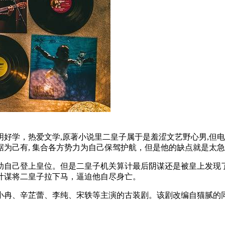
好学，热爱文学,原著小说里二皇子属于是羞涩文艺野心男,但电
为己有, 集合各方势力为自己保驾护航，但是他的缺点就是太
助自己登上皇位。但是二皇子机关算计最后阴谋还是被皇上发现
计谋将二皇子拉下马，逼迫他自尽身亡。
小冉、辛芷蕾、李纯、宋轶等主演的古装剧。该剧改编自猫腻的