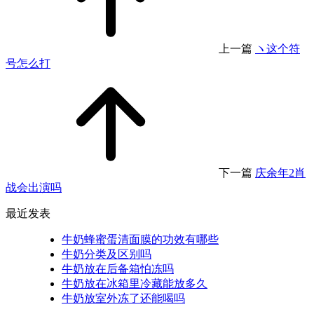
上一篇
ヽ这个符
号怎么打
下一篇
庆余年2肖
战会出演吗
最近发表
牛奶蜂蜜蛋清面膜的功效有哪些
牛奶分类及区别吗
牛奶放在后备箱怕冻吗
牛奶放在冰箱里冷藏能放多久
牛奶放室外冻了还能喝吗