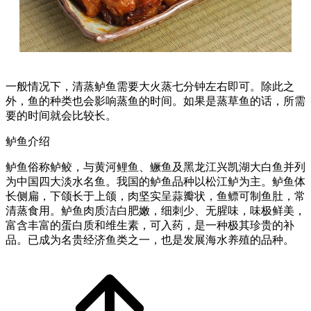
一般情况下，清蒸鲈鱼需要大火蒸七分钟左右即可。除此之
外，鱼的种类也会影响蒸鱼的时间。如果是蒸草鱼的话，所需
要的时间就会比较长。
鲈鱼介绍
鲈鱼俗称鲈鲛，与黄河鲤鱼、鳜鱼及黑龙江兴凯湖大白鱼并列
为中国四大淡水名鱼。我国的鲈鱼品种以松江鲈为主。鲈鱼体
长侧扁，下颌长于上颌，肉坚实呈蒜瓣状，鱼鳔可制鱼肚，常
清蒸食用。鲈鱼肉质洁白肥嫩，细刺少、无腥味，味极鲜美，
富含丰富的蛋白质和维生素，可入药，是一种极其珍贵的补
品。已成为名贵经济鱼类之一，也是发展海水养殖的品种。