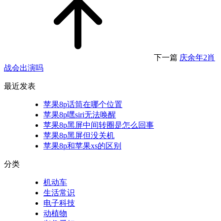
下一篇
庆余年2肖
战会出演吗
最近发表
苹果8p话筒在哪个位置
苹果8p嘿siri无法唤醒
苹果8p黑屏中间转圈是怎么回事
苹果8p黑屏但没关机
苹果8p和苹果xs的区别
分类
机动车
生活常识
电子科技
动植物