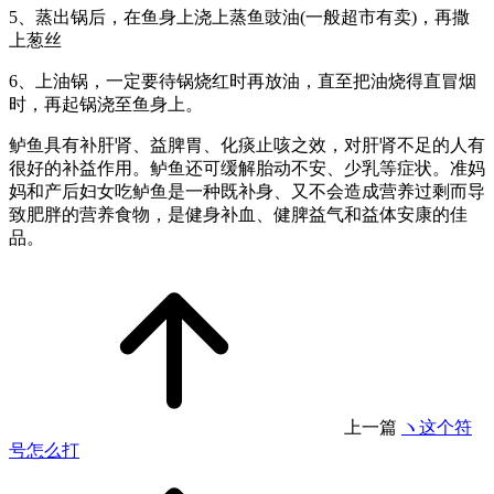
5、蒸出锅后，在鱼身上浇上蒸鱼豉油(一般超市有卖)，再撒
上葱丝
6、上油锅，一定要待锅烧红时再放油，直至把油烧得直冒烟
时，再起锅浇至鱼身上。
鲈鱼具有补肝肾、益脾胃、化痰止咳之效，对肝肾不足的人有
很好的补益作用。鲈鱼还可缓解胎动不安、少乳等症状。准妈
妈和产后妇女吃鲈鱼是一种既补身、又不会造成营养过剩而导
致肥胖的营养食物，是健身补血、健脾益气和益体安康的佳
品。
上一篇
ヽ这个符
号怎么打