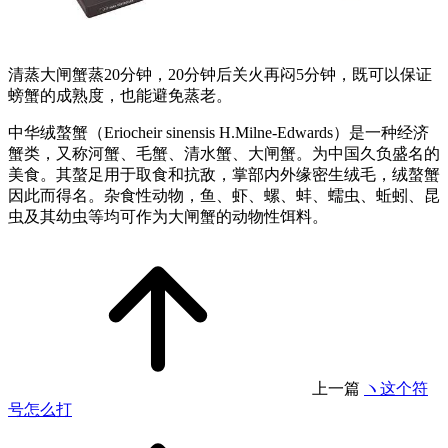
清蒸大闸蟹蒸20分钟，20分钟后关火再闷5分钟，既可以保证
螃蟹的成熟度，也能避免蒸老。
中华绒螯蟹（Eriocheir sinensis H.Milne-Edwards）是一种经济
蟹类，又称河蟹、毛蟹、清水蟹、大闸蟹。为中国久负盛名的
美食。其螯足用于取食和抗敌，掌部内外缘密生绒毛，绒螯蟹
因此而得名。杂食性动物，鱼、虾、螺、蚌、蠕虫、蚯蚓、昆
虫及其幼虫等均可作为大闸蟹的动物性饵料。
上一篇
ヽ这个符
号怎么打