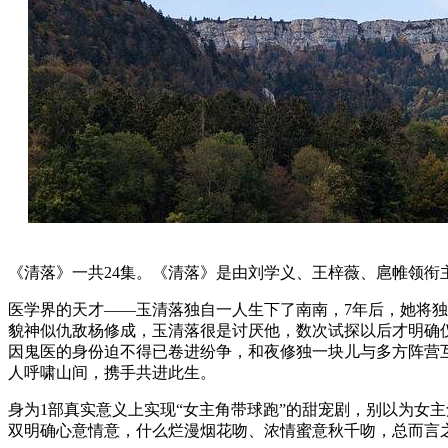
《清落》一共24集。《清落》是由刘学义、王梓薇、扈帷领
医学界的天才——玉清落独自一人生下了南南，7年后，她将
貌神似仇敌杨修成，玉清落很是讨厌他，数次试探以后才明确
因鬼医的身份迫不得已卷进纷争，和夜修独一块儿与多方阵营
人呼啸山间，携手共进此生。
身为1部真实意义上实现“女主角带球跑”的甜宠剧，别以为女
双明确心意情意，什么烂漫烟花吻、浓情蜜意秋千吻，总而言