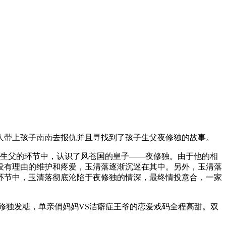
人带上孩子南南去报仇并且寻找到了孩子生父夜修独的故事。
觅生父的环节中，认识了风苍国的皇子——夜修独。由于他的相
没有理由的维护和疼爱，玉清落逐渐沉迷在其中。另外，玉清落
环节中，玉清落彻底沦陷于夜修独的情深，最终情投意合，一家
夜修独发糖，单亲俏妈妈VS洁癖症王爷的恋爱戏码全程高甜。双
。