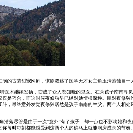
衔主演的古装甜宠网剧，该剧叙述了医学天才女主角玉清落独自一
独特医术继续发扬，变成了众人都知晓的鬼医。在为孩子南南寻
仅仅是巧合，而这时候夜修独早已经对她情根深种。应对夜修独
互斗，最终意外发觉夜修独居然是孩子南南的生父。两个人相处
主角清落尽管是由于一次“意外”有了孩子，却一点也不影响她和
之你每时每刻都能感受到这两个人的确马上就能洞房成亲的节奏