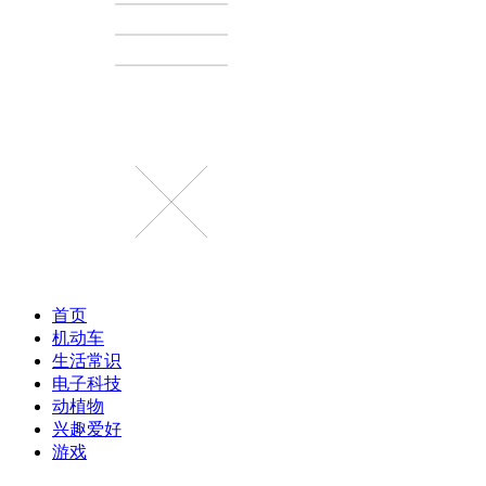
首页
机动车
生活常识
电子科技
动植物
兴趣爱好
游戏