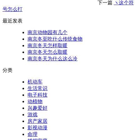
下一篇
ヽ这个符
号怎么打
最近发表
南京动物园有几个
南京冬至吃什么传统食物
南京冬天怎样取暖
南京冬天怎么取暖
南京冬天为什么这么冷
分类
机动车
生活常识
电子科技
动植物
兴趣爱好
游戏
房产家居
影视动漫
命理