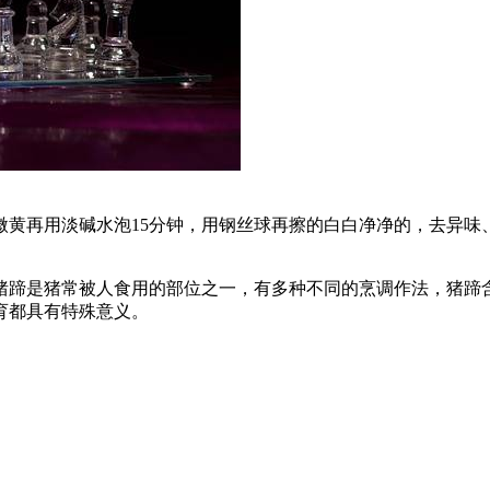
微黄再用淡碱水泡15分钟，用钢丝球再擦的白白净净的，去异味
猪蹄是猪常被人食用的部位之一，有多种不同的烹调作法，猪蹄
育都具有特殊意义。