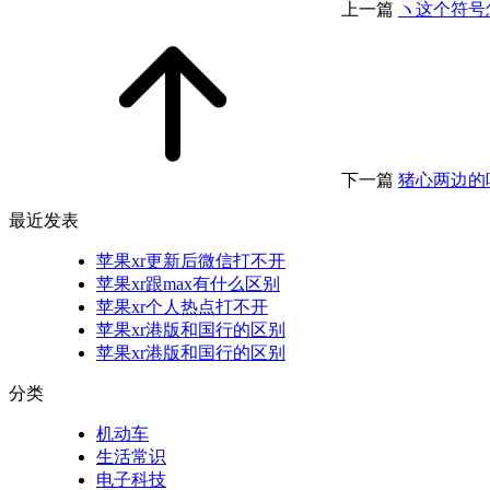
上一篇
ヽ这个符号
下一篇
猪心两边的
最近发表
苹果xr更新后微信打不开
苹果xr跟max有什么区别
苹果xr个人热点打不开
苹果xr港版和国行的区别
苹果xr港版和国行的区别
分类
机动车
生活常识
电子科技