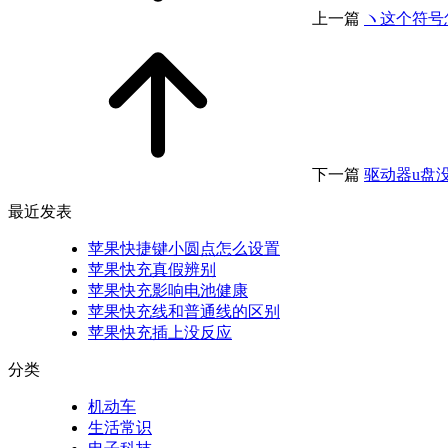
上一篇
ヽ这个符号
下一篇
驱动器u盘
最近发表
苹果快捷键小圆点怎么设置
苹果快充真假辨别
苹果快充影响电池健康
苹果快充线和普通线的区别
苹果快充插上没反应
分类
机动车
生活常识