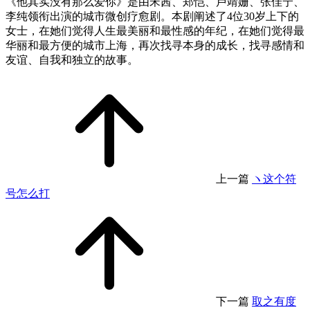
《他其实没有那么爱你》是由宋茜、郑恺、卢靖姗、张佳宁、
李纯领衔出演的城市微创疗愈剧。本剧阐述了4位30岁上下的
女士，在她们觉得人生最美丽和最性感的年纪，在她们觉得最
华丽和最方便的城市上海，再次找寻本身的成长，找寻感情和
友谊、自我和独立的故事。
上一篇
ヽ这个符
号怎么打
下一篇
取之有度