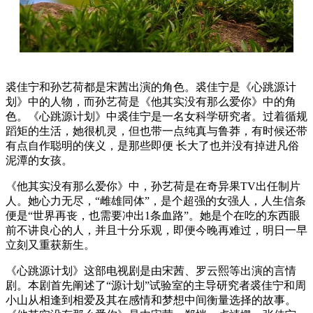
裘佳宁和孙艺荷都是宋茜出演的角色。裘佳宁是《心跳源计
划》中的人物，而孙艺荷是《他其实没有那么爱你》中的角
色。《心跳源计划》中裘佳宁是一名女科学研究者。过着循规
蹈矩的生活，她很机灵，但也带一点纯真与鲁莽，有时候还带
有点自作聪明的侠义，是那些即便 长大了也并没有掉进凡俗
泥潭的女孩。
《他其实没有那么爱你》中，孙艺荷是在奇异果TV出任制片
人。她心力无尽，“雌雄同体”，是个超强的女强人，人生信条
便是“世界再丧，也需要冲出1条血路”。她是个在吃的东西眼
前不讲良心的人，并且十分乐观，即便今晚再难过，明日一早
立刻又重获新生。
《心跳源计划》这部电视剧是由宋茜、罗云熙等出演的言情
剧。本剧首先阐述了“源计划”试验室的主导研究者裘佳宁和周
小山从相逢到相爱及其在感情和梦想中间衡量选择的故事。