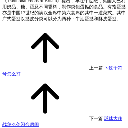
《Traditional Foods of Britain》提出，早在中世纪，英国人已利
用奶品、糖、蛋及不同香料，制作类似蛋挞的食品。有指蛋挞
亦是中国17世纪的满汉全席中第六宴席的其中一道菜式。其中
广式蛋挞以挞皮分类可以分为两种：牛油蛋挞和酥皮蛋挞。
上一篇
ヽ这个符
号怎么打
下一篇
球球大作
战怎么创闪合房间