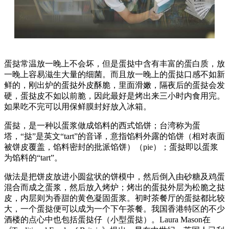
蛋挞常温放一晚上不会坏，但是蛋挞中含有丰富的蛋白质，放
一晚上容易滋生大量的细菌。而且放一晚上的蛋挞口感不如新
鲜的，刚出炉的蛋挞外皮酥脆，里面滑嫩，隔夜后的蛋挞会发
硬，蛋挞皮不如以前脆，因此最好是烤出来三小时内食用完。
如果吃不完可以用保鲜膜封好放入冰箱。
蛋挞，是一种以蛋浆做成馅料的西式馅饼；台湾称为蛋
塔，“挞”是英文“tart”的音译，意指馅料外露的馅饼（相对表面
被饼皮覆盖，馅料密封的批派馅饼）（pie）；蛋挞即以蛋浆
为馅料的“tart”。
做法是把饼皮放进小圆盆状的饼模中，然后倒入由砂糖及鸡蛋
混合而成之蛋浆，然后放入烤炉；烤出的蛋挞外层为松脆之挞
皮，内层则为香甜的黄色凝固蛋浆。初时茶餐厅的蛋挞都比较
大，一个蛋挞便可以成为一个下午茶餐。我国香港特区的不少
酒楼的点心中也包括蛋挞仔（小型蛋挞）。Laura Mason在