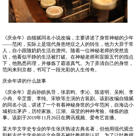
《庆余年》由猫腻同名小说改编，主要讲述了身世神秘的少年
——范闲，实际上是现代身患绝症之人的转生，他力大异于常
人，自小跟随奶奶生活在澹州。随着一位神秘老师的突然造
访，他看似平静的生活被打破。在神秘老师和盲眼五竹的指点
下，他熟悉药理，并修炼了霸道真气。为了弄清自己的身世，
范闲来到京都，书写了一段光彩的人生传奇。
庆余年讲的什么故事
《庆余年》是由孙皓执导，张若昀、李沁、陈道明、吴刚、李
小冉、辛芷蕾、李纯、宋轶等主演的古装剧。该剧改编自猫腻
的同名小说，讲述了一个有着神秘身世的少年范闲，自海边小
城初出茅庐，历经家族、江湖、庙堂的种种考验、锤炼的故
事。该剧于2019年11月26日在腾讯视频、爱奇艺首播。
某大学文学史专业的学生张庆熟读古典名著，但他用现代观念
剖析古代文学史的论文命题不被叶教授所认可。为了让叶教授