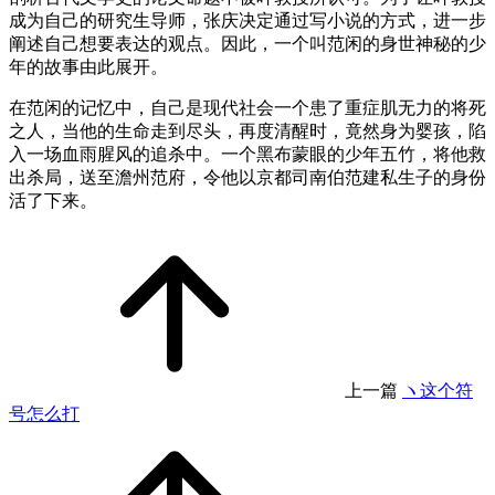
成为自己的研究生导师，张庆决定通过写小说的方式，进一步
阐述自己想要表达的观点。因此，一个叫范闲的身世神秘的少
年的故事由此展开。
在范闲的记忆中，自己是现代社会一个患了重症肌无力的将死
之人，当他的生命走到尽头，再度清醒时，竟然身为婴孩，陷
入一场血雨腥风的追杀中。一个黑布蒙眼的少年五竹，将他救
出杀局，送至澹州范府，令他以京都司南伯范建私生子的身份
活了下来。
上一篇
ヽ这个符
号怎么打