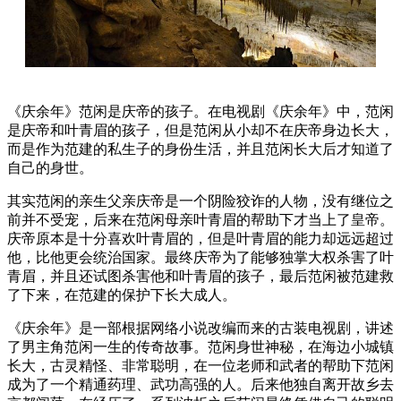
《庆余年》范闲是庆帝的孩子。在电视剧《庆余年》中，范闲
是庆帝和叶青眉的孩子，但是范闲从小却不在庆帝身边长大，
而是作为范建的私生子的身份生活，并且范闲长大后才知道了
自己的身世。
其实范闲的亲生父亲庆帝是一个阴险狡诈的人物，没有继位之
前并不受宠，后来在范闲母亲叶青眉的帮助下才当上了皇帝。
庆帝原本是十分喜欢叶青眉的，但是叶青眉的能力却远远超过
他，比他更会统治国家。最终庆帝为了能够独掌大权杀害了叶
青眉，并且还试图杀害他和叶青眉的孩子，最后范闲被范建救
了下来，在范建的保护下长大成人。
《庆余年》是一部根据网络小说改编而来的古装电视剧，讲述
了男主角范闲一生的传奇故事。范闲身世神秘，在海边小城镇
长大，古灵精怪、非常聪明，在一位老师和武者的帮助下范闲
成为了一个精通药理、武功高强的人。后来他独自离开故乡去