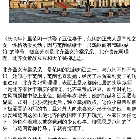
《庆余年》里范闲一共娶了五位妻子，范闲的正夫人是宰相之
女，性格活泼灵动，因与范闲结缘于一只鸡腿而有“鸡腿姑
娘”的绰号。侧室分别是北齐圣女海棠朵朵、北齐贵妃司理
理、北齐女帝战豆豆和大丫鬟柳思思。
北齐圣女海棠朵朵，是范闲的红颜知己之一。与范闲不打不相
识，她倾心于范闲，范闲也喜欢她，经历了从冤家到妻子的转
变过程。北齐贵妃司理理，表面上是京都醉仙居的头牌,实际
上是北齐潜伏于南庆的间谍。北齐皇帝战豆豆。幼年时的她，
在风雨飘摇中登上皇位。随着年岁增长，她的智谋和远见逐渐
显露，试图一步步摆脱太后，独立掌握政权。这位小皇帝私底
下极爱看范闲写的书，且对外人向来喜怒不形于色的她，却偶
尔爱和范闲这位出使北齐的敌国臣子开开玩笑。在家国大任之
下，她也有着难以被察觉到的少女心事。柳思思是范闲的丫
头，与范闲青梅竹马，早就有情谊了。