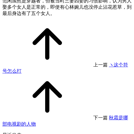
范闲虽然是穿越者，但被当时三妻四妾的习惯影响，认为男人
娶多个女人是正常的，即使有心林婉儿也没停止沾花惹草，到
最后身边有了五个女人。
上一篇
ヽ这个符
号怎么打
下一篇
秋霜是哪
部电视剧的人物