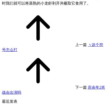
时我们就可以将蒸熟的小龙虾剥开并蘸取它食用了。
上一篇
ヽ这个符
号怎么打
下一篇
庆余年2肖
战会出演吗
最近发表