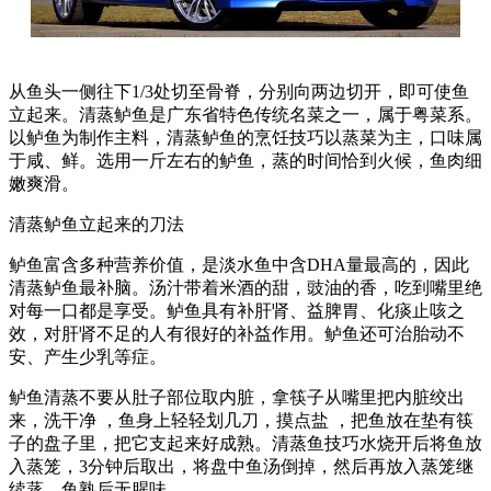
从鱼头一侧往下1/3处切至骨脊，分别向两边切开，即可使鱼
立起来。清蒸鲈鱼是广东省特色传统名菜之一，属于粤菜系。
以鲈鱼为制作主料，清蒸鲈鱼的烹饪技巧以蒸菜为主，口味属
于咸、鲜。选用一斤左右的鲈鱼，蒸的时间恰到火候，鱼肉细
嫩爽滑。
清蒸鲈鱼立起来的刀法
鲈鱼富含多种营养价值，是淡水鱼中含DHA量最高的，因此
清蒸鲈鱼最补脑。汤汁带着米酒的甜，豉油的香，吃到嘴里绝
对每一口都是享受。鲈鱼具有补肝肾、益脾胃、化痰止咳之
效，对肝肾不足的人有很好的补益作用。鲈鱼还可治胎动不
安、产生少乳等症。
鲈鱼清蒸不要从肚子部位取内脏，拿筷子从嘴里把内脏绞出
来，洗干净 ，鱼身上轻轻划几刀，摸点盐 ，把鱼放在垫有筷
子的盘子里，把它支起来好成熟。清蒸鱼技巧水烧开后将鱼放
入蒸笼，3分钟后取出，将盘中鱼汤倒掉，然后再放入蒸笼继
续蒸，鱼熟后无腥味。