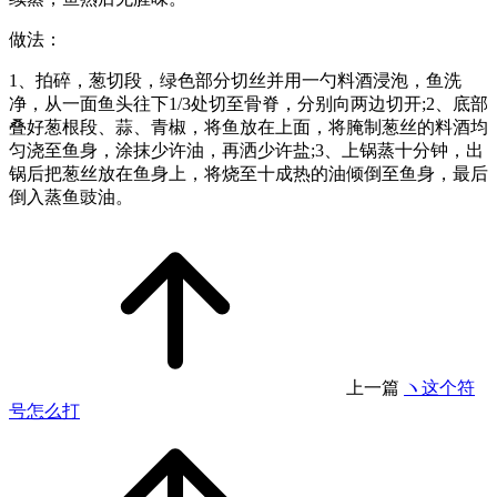
做法：
1、拍碎，葱切段，绿色部分切丝并用一勺料酒浸泡，鱼洗
净，从一面鱼头往下1/3处切至骨脊，分别向两边切开;2、底部
叠好葱根段、蒜、青椒，将鱼放在上面，将腌制葱丝的料酒均
匀浇至鱼身，涂抹少许油，再洒少许盐;3、上锅蒸十分钟，出
锅后把葱丝放在鱼身上，将烧至十成热的油倾倒至鱼身，最后
倒入蒸鱼豉油。
上一篇
ヽ这个符
号怎么打