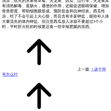
清凉，祛火的水果有草莓、火龙果、西瓜、山竹等，火龙果具
有清热解毒、退肠火，通便的作用，还能促进眼睛保健、增加
骨质密度、帮助细胞膜形成、预防贫血和抗神经炎。西瓜性
凉，吃了不会引起上火心烦，而且含有丰富钾盐，能弥补人体
大量流失的体内钾盐。但注意西瓜放入冰箱不要超过3个小
时，平时肝火旺的时候要忌食一些辛辣肥腻的东西。
上一篇
ヽ这个符
号怎么打