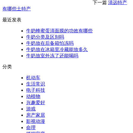
下一篇
清远特产
有哪些土特产
最近发表
牛奶蜂蜜蛋清面膜的功效有哪些
牛奶分类及区别吗
牛奶放在后备箱怕冻吗
牛奶放在冰箱里冷藏能放多久
牛奶放室外冻了还能喝吗
分类
机动车
生活常识
电子科技
动植物
兴趣爱好
游戏
房产家居
影视动漫
命理