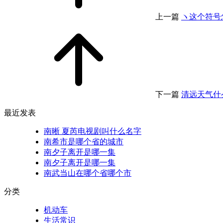
上一篇
ヽ这个符号
下一篇
清远天气什
最近发表
南晰 夏芮电视剧叫什么名字
南希市是哪个省的城市
南夕子离开是哪一集
南夕子离开是哪一集
南武当山在哪个省哪个市
分类
机动车
生活常识