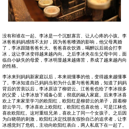
没有和谁在一起。李冰是一个沉默寡言、让人心疼的小孩。李
冰爸爸妈妈感情不太好，因为爸爸嗜酒的影响，他父母离婚
了，李冰跟随爸爸长大。爸爸喜欢饮酒，喝醉以后就会打李
冰，这让李冰变得越来越内向。之后李冰夹在生父母中间，面
临自小缺失的母爱，李冰明显越来越痛苦，养成了越来越内向
的性格。
李冰来到妈妈新家庭以后，本来就懂事的他，变得越来越懂事
了。李冰知道自己妈妈当初为什么要与爸爸离婚，知道了妈妈
背后的苦衷以后，李冰原谅了柳碧云。江爸爸也给了李冰很多
的父爱，让李冰放下戒备心里，彻底的融入家庭。后来李冰喜
欢上了来家里学习的欧阳红，欧阳红是柳碧云的弟子，跟着柳
碧云学习。李冰喜欢上欧阳红，欧阳红也喜欢他，可是江林也
喜欢欧阳红。这对重组兄弟，喜欢上了同一个女孩子。之后因
为白晓萌的刺激，欧阳红决定找朋友假扮自己的追求者，让李
冰感觉到了危机，主动向欧阳红表白，两人私底下在一起了。