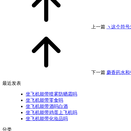
上一篇
ヽ这个符号
下一篇
麝香药水和
最近发表
坐飞机能带喷雾防晒霜吗
坐飞机能带零食吗
坐飞机能带酒吗白酒
坐飞机能带鸡蛋上飞机吗
坐飞机能带化妆品吗
分类