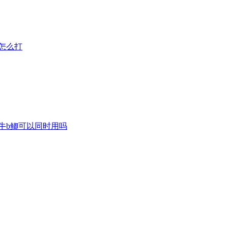
怎么打
牛b鲫可以同时用吗