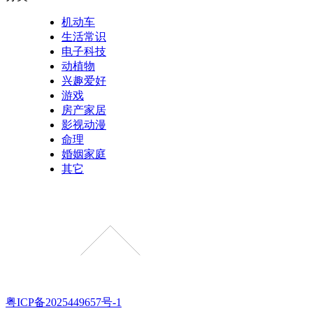
机动车
生活常识
电子科技
动植物
兴趣爱好
游戏
房产家居
影视动漫
命理
婚姻家庭
其它
粤ICP备2025449657号-1