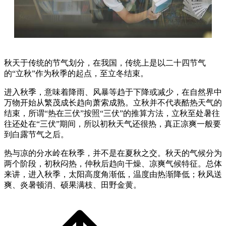
秋天于传统的节气划分，在我国，传统上是以二十四节气
的“立秋”作为秋季的起点，至立冬结束。
进入秋季，意味着降雨、风暴等趋于下降或减少，在自然界中
万物开始从繁茂成长趋向萧索成熟。立秋并不代表酷热天气的
结束，所谓“热在三伏”按照“三伏”的推算方法，立秋至处暑往
往还处在“三伏”期间，所以初秋天气还很热，真正凉爽一般要
到白露节气之后。
热与凉的分水岭在秋季，并不是在夏秋之交。秋天的气候分为
两个阶段，初秋闷热，仲秋后趋向干燥、凉爽气候特征。总体
来讲，进入秋季，太阳高度角渐低，温度由热渐降低；秋风送
爽、炎暑顿消、硕果满枝、田野金黄。